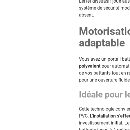
L'effet dissuasif joue au
système de sécurité moder
absent.
Motorisatio
adaptable
Vous avez un portail bat
polyvalent
pour automati
de vos battants tout en 
pour une ouverture fluide
Idéale pour l
Cette technologie convien
PVC.
L'installation s'ef
investissement initial. L
battants jusqu'à 4 mètres