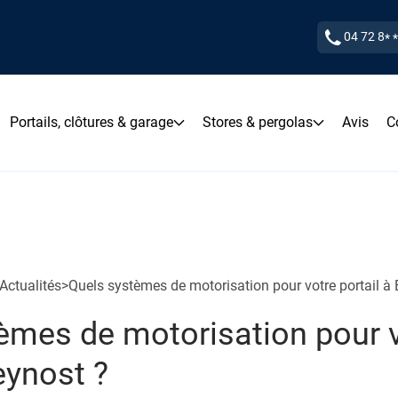
04 72 8
* 
Portails, clôtures & garage
Stores & pergolas
Avis
C
Actualités
>
Quels systèmes de motorisation pour votre portail à
èmes de motorisation pour 
eynost ?