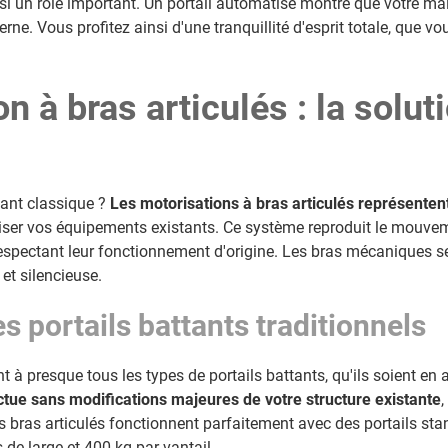
ssi un rôle important. Un portail automatisé montre que votre ma
ne. Vous profitez ainsi d'une tranquillité d'esprit totale, que 
n à bras articulés : la solut
tant classique ?
Les motorisations à bras articulés représentent
ser vos équipements existants. Ce système reproduit le mouvem
respectant leur fonctionnement d'origine. Les bras mécaniques s
 et silencieuse.
es portails battants traditionnels
t à presque tous les types de portails battants, qu'ils soient en
fectue sans modifications majeures de votre structure existante
,
es bras articulés fonctionnent parfaitement avec des portails st
 de large et 400 kg par vantail.