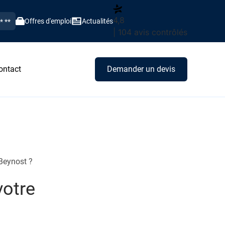
4,8
Offres d'emploi
Actualités
** **
| 104 avis contrôlés
ontact
Demander un devis
 Beynost ?
votre